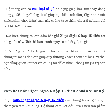
- Hệ thống còn có
các loại xì gà
đa dạng giúp bạn tìm thấy dòng
đúng gu dễ dàng. Chúng tôi sẽ giúp bạn biết cách dùng Cigar như một
khách sành chơi. Bằng cách này chúng ta có thêm các trải nghiệm giá
trị khi thưởng thức.
- Đặc biệt, chúng tôi còn đảm bảo
giá Xì gà Siglo 6 hộp 15 điếu
tốt
hàng đầu này. Nhờ thế bạn tránh nguy cơ bị hét giá, ép giá.
Chưa dừng lại ở đó, Acigar.vn tin rằng các tư vấn chuyên sâu mà
chúng tôi mang đến còn giúp quý thượng khách thêm hài lòng. Vì thế,
bạn đừng quên kết nối với chúng tôi để có nhiều thông tin giá trị hơn
nữa.
Cam kết bán Cigar Siglo 6 hộp 15 điếu chuẩn vị như ý
Chọn
mua Cigar Siglo 6 hộp 15 điếu
của chúng tôi sẽ giúp bạn
thêm yên tâm khi dùng. Hệ thống cam kết đổi 1 trả 1 nếu sản phẩm