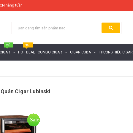
- CN hàng tuần
MỚI
HOT
 CIGAR
HOT DEAL
COMBO CIGAR
CIGAR CUBA
THƯƠNG HIỆU CIGAR
 Quản Cigar Lubinski
Sale