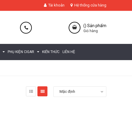
Tài khoản
Hệ thống cửa hàng
(
) Sản phẩm
Giỏ hàng
PHỤ KIỆN CIGAR
KIẾN THỨC
LIÊN HỆ
Mặc định