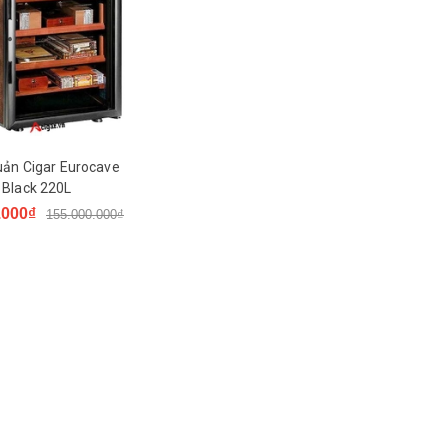
uản Cigar Eurocave
Black 220L
.000₫
155.000.000₫