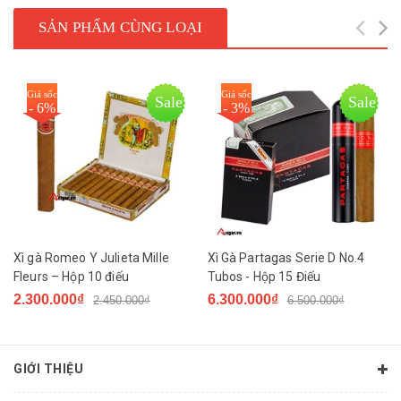
SẢN PHẨM CÙNG LOẠI
next
Giá sốc
Giá sốc
Sale
Sale
- 6%
- 3%
Xì gà Romeo Y Julieta Mille
Xì Gà Partagas Serie D No.4
Fleurs – Hộp 10 điếu
Tubos - Hộp 15 Điếu
2.300.000₫
6.300.000₫
2.450.000₫
6.500.000₫
GIỚI THIỆU